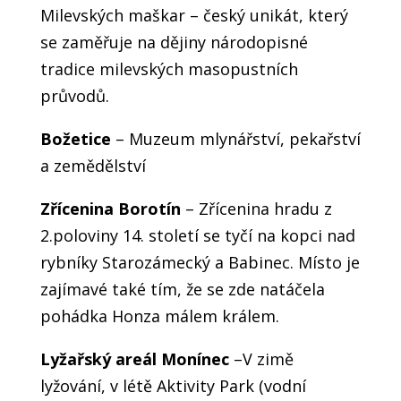
Milevských maškar – český unikát, který
se zaměřuje na dějiny národopisné
tradice milevských masopustních
průvodů.
Božetice
– Muzeum mlynářství, pekařství
a zemědělství
Zřícenina Borotín
– Zřícenina hradu z
2.poloviny 14. století se tyčí na kopci nad
rybníky Starozámecký a Babinec. Místo je
zajímavé také tím, že se zde natáčela
pohádka Honza málem králem.
Lyžařský areál Monínec
–V zimě
lyžování, v létě Aktivity Park (vodní